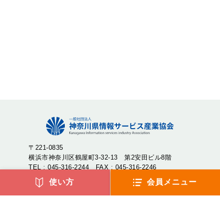
〒221-0835
横浜市神奈川区鶴屋町3-32-13 第2安田ビル8階
TEL : 045-316-2244 FAX : 045-316-2246
使い方
会員メニュー
神奈川県情報サービス産業協会（神情協・しんじょうきょ
う）は、神奈川県内のIT企業が集まり、産業の発展や地域社
会への貢献を目的として設立された一般社団法人です。