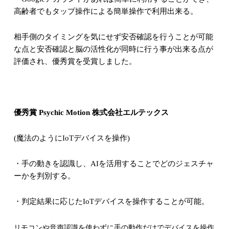
高齢者でもタップ操作による簡単操作で利用出来る。
相手側のタイミングを気にせず安否確認を行うことが可能
な点と安否確認と脳の活性化が同時に行う事が出来る点が
評価され、優秀賞を受賞しました。
優秀賞
Psychic Motion
株式会社エルテックス
(
魔法のように
IoT
デバイスを操作
)
・手の動きを認識し、
AI
を活用することでどのジェスチャ
ーかを判別する。
・判定結果に応じた
IoT
デバイスを操作することが可能。
リモコンや音声認識を使わずに手の動作だけでデバイスを操作