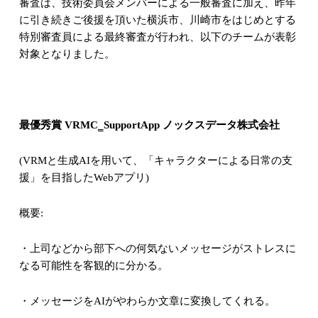
審査は、技術委員会メンバーによる一般審査に加え、昨年
に引き続きご後援を頂いた横浜市、川崎市をはじめとする
特別審査員による最終審査が行われ、以下のチームが表彰
対象となりました。
最優秀賞
VRMC‗SupportApp
ノックスデータ株式会社
(VRM
と生成
AI
を用いて、「キャラクターによる日常の支
援」を目指した
Web
アプリ
)
概要
:
・上司などから部下への何気ないメッセージがストレスに
なる可能性を客観的に分かる。
・メッセージを
AI
がやわらか文章に変換してくれる。