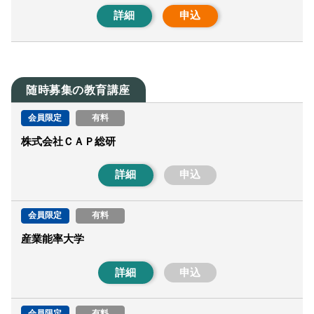
詳細
申込
随時募集の教育講座
会員限定
有料
株式会社ＣＡＰ総研
詳細
申込
会員限定
有料
産業能率大学
詳細
申込
会員限定
有料