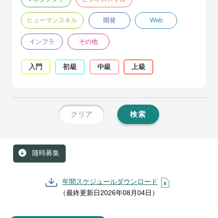
ヒューマンスキル
開発
Web
インフラ
その他
入門
初級
中級
上級
クリア
検索
随時募集
年間スケジュールダウンロード
（最終更新日2026年08月04日）