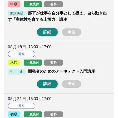
一般受付
有料
中級
部下が仕事を自分事として捉え、自ら動き出
開講決定
す「主体性を育てる上司力」講座
詳細
申込
08月19日
13:00～17:00
開発
一般受付
有料
入門
開発者のためのアーキテクト入門講座
中 止
詳細
申込
08月21日
13:00～17:00
開発
一般受付
有料
初級