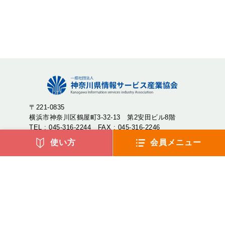
〒221-0835
横浜市神奈川区鶴屋町3-32-13 第2安田ビル8階
TEL : 045-316-2244 FAX : 045-316-2246
使い方
会員メニュー
神奈川県情報サービス産業協会（神情協・しんじょうきょ
う）は、神奈川県内のIT企業が集まり、産業の発展や地域社
会への貢献を目的として設立された一般社団法人です。
アクセス
よくあるご質問
リンク集
サイトマップ