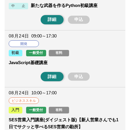
新たな武器を作るPython初級講座
中 止
詳細
申込
08月24日
09:00～17:30
開発
一般受付
有料
初級
JavaScript基礎講座
詳細
申込
08月24日
10:00～17:00
ビジネススキル
一般受付
有料
入門
SES営業入門講座(ダイジェスト版)【新人営業さんでも1
日でサクッと学べるSES営業の勘所】