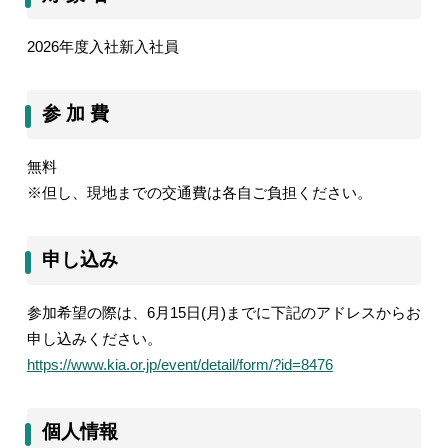
2026
年度入社新入社員
参 加 費
無料
※但し、現地までの交通費は各自ご負担ください。
申し込み
参加希望の際は、
6
月
15
日
(
月
)
までに下記のアドレスからお
申し込みください。
https://www.kia.or.jp/event/detail/form/?id=8476
個人情報