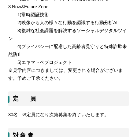
3.Now&Future Zone
1)
常時認証技術
2)
映像から人の様々な行動を認識する行動分析
AI
3)
複雑な社会課題を解決するソーシャルデジタルツイ
ン
4)
プライバシーに配慮した高齢者見守りと特殊詐欺未
然防止
5)
エキマトペプロジェクト
※見学内容につきましては、変更される場合がございま
す。予めご了承ください。
定 員
30
名
※
定員になり次第募集を終了いたします。
対 象 者