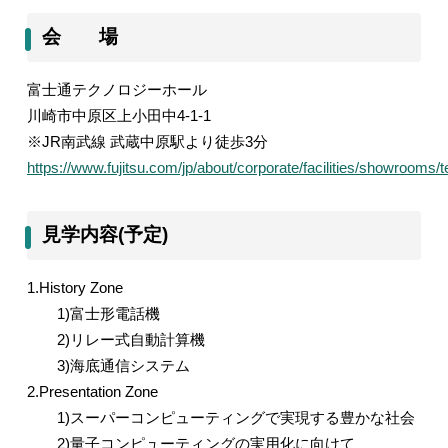
会 場
富士通テクノロジーホール
川崎市中原区上小田中
4-1-1
※
JR
南武線 武蔵中原駅より徒歩
3
分
https://www.fujitsu.com/jp/about/corporate/facilities/showrooms/t
見学内容(予定)
1.History Zone
1)
富士形電話機
2)
リレー式自動計算機
3)
海底通信システム
2.Presentation Zone
1)
スーパーコンピューティングで実現する豊かな社会
2)
量子コンピューティングの実用化に向けて