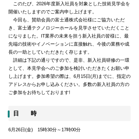
このたび、
2026
年度新入社員を対象とした技術見学会を
開催いたしますのでご案内申し上げます。
今回も、賛助会員の富士通株式会社様にご協力いただ
き、富士通テクノロジーホールを見学させていただくこと
になりました。
IT
業界の未来を担う新入社員の皆様に、最
先端の技術やイノベーションに直接触れ、今後の業務や成
長の一助としていただきたく存じます。
詳細は下記の通りですので、是非、新入社員研修の一環
として、本見学会へのご参加を検討いただきたくお願い申
し上げます。参加希望の際は、
6
月
15
日
(
月
)
までに、指定の
アドレスからお申し込みください。多数の新入社員の方の
ご参加をお待ちしております
!
日 時
6
月
26
日
(
金
)
15
時
30
分～
17
時
00
分