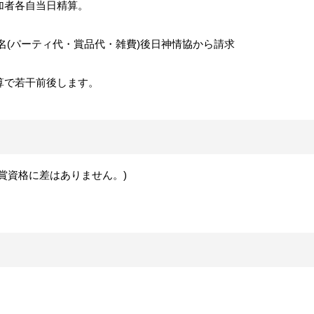
加者各自当日精算。
／名(パーティ代・賞品代・雑費)後日神情協から請求
算で若干前後します。
賞資格に差はありません。)
。