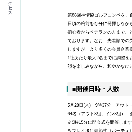
アクセス
第88回神情協ゴルフコンペを、
日頃の腕前を存分に発揮しなが
初心者からベテランの方まで、ど
ております。なお、先着順での
しますが、より多くの会員企業
1社あたり最大2名までに調整を
韻を楽しみながら、和やかなひ
■開催日時・人数
5月28日(木) 9時37分 ア
64名（アウト8組、イン8組）
※9時15分に開会式を開催しま
※プレイ後に表彰式（パーティ