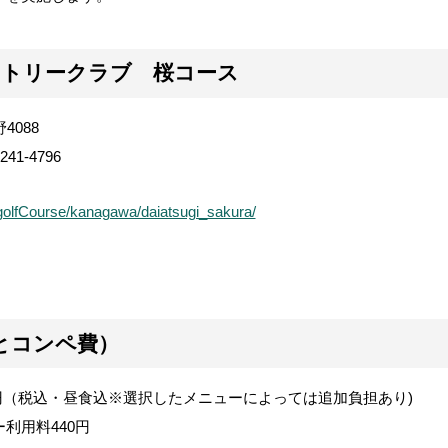
ントリークラブ 桜コース
4088
241-4796
/golfCourse/kanagawa/daiatsugi_sakura/
とコンペ費）
円（税込・昼食込※選択したメニューによっては追加負担あり)
440円