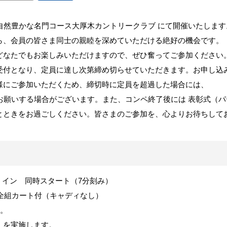
自然豊かな名門コース大厚木カントリークラブ にて開催いたしま
ら、会員の皆さま同士の親睦を深めていただける絶好の機会です。
なたでもお楽しみいただけますので、ぜひ奮ってご参加ください。参
受付となり、定員に達し次第締め切らせていただきます。お申し込み
様にご参加いただくため、締切時に定員を超過した場合には、
お願いする場合がございます。また、コンペ終了後には 表彰式（パ
とときをお過ごしください。皆さまのご参加を、心よりお待ちして
ウト・イン 同時スタート（7分刻み）
 全組カート付（キャディなし）
す。
）を実施します。