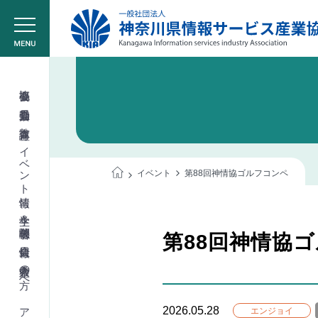
協会概要
委員会活動
教育講座
イベント情報
イベント
第88回神情協ゴルフコンペ
学生＆学校関係者
第88回神情協
会員情報
入会希望の方へ
2026.05.28
エンジョイ