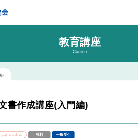
教育講座
Course
編)
文書作成講座(入門編)
有料
一般受付
ビジネススキル