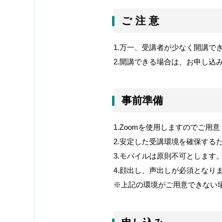
ご 注 意
1.
万一、受講者が少なく開講で
2.
開講できる場合は、お申し込
事前準備
1.Zoom
を使用しますのでご用意
2.
安定した受講環境を確保する
3.
モバイルは原則不可とします
4.
顔出し、声出しが必須となり
※上記の環境がご用意できない