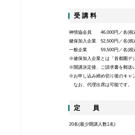
受 講 料
神情協会員
46,000
円／名
(
税
健保加入企業
52,500
円／名
(
税
一般企業
59,500
円／名
(
税
※健保加入企業とは「首都圏デ
※開講決定後、ご請求書を郵送
※お申し込み締め切り後のキャ
なお、代理出席は可能です。
定 員
20
名
(
最少開講人数
1
名
)