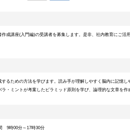
書作成講座
(
入門編
)
の受講者を募集します。是非、社内教育にご活
成するための方法を学びます。読み手が理解しやすく脳内に記憶し
バラ・ミントが考案したピラミッド原則を学び、論理的な文章を作
間
9
時
00
分～
17
時
30
分