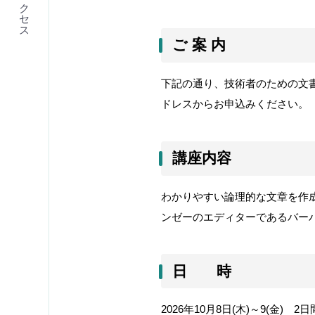
アクセス
ご 案 内
下記の通り、
技術者のための文
ドレスからお申込みください。
講座内容
わかりやすい論理的な文章を作
ンゼーのエディターであるバー
日 時
2026
年
10
月
8
日
(
木
)
～
9(
金
)
2
日