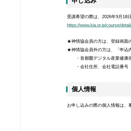
申し込み
受講希望の際は、
2026
年
9
月
18
https://www.kia.or.jp/course/detai
★神情協会員の方は、登録画面
★神情協会員外の方は、「申込
・首都圏デジタル産業健康保
・会社住所、会社電話番号
個人情報
お申し込みの際の個人情報は、