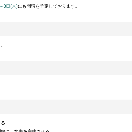
～
3
日
(
木
)
にも開講を予定しております。
す。
する
間内に、文書を完成させる