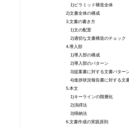
1)
ピラミッド構造全体
2)
文書全体の構成
3.
文書の書き方
1)
文の配置
2)
適切な文書構造のチェック
4.
導入部
1)
導入部の構成
2)
導入部のパターン
3)
提案書に対する文書パター
4)
進捗状況報告書に対する文
5.
本文
1)
キーラインの階層化
2)
演繹法
3)
帰納法
6.
文書作成の実践原則