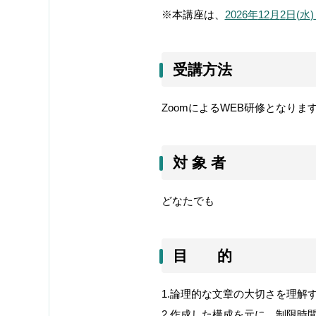
※本講座は、
2026
年
12
月
2
日
(
水
)
受講方法
Zoom
による
WEB
研修となりま
対 象 者
どなたでも
目 的
1.
論理的な文章の大切さを理解
2.
作成した構成を元に、制限時