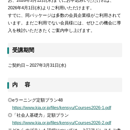
お、2026年
3
月
12
日
(
木
)
までにお申込みいただければ、
2026年
4
月
1
日
(
水
)
よりご利用いただけます。
すでに、同パッケージは多数の会員企業様がご利用されて
います。まだご利用でない会員様には、ぜひこの機会に導
入を検討いただきたくご案内申し上げます。
受講期間
ご契約日～
2027
年
3
月
31
日
(
水
)
内 容
◎
e
ラーニング定額プラン
48
https://www.kia.or.jp/files/kensyu/Courses2026-1.pdf
◎「社会人基礎力」定額プラン
https://www.kia.or.jp/files/kensyu/Courses2026-2.pdf