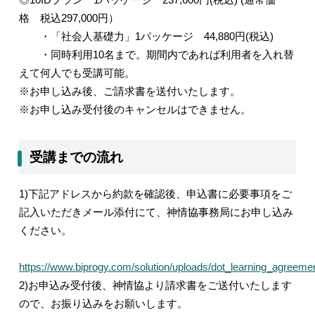
格 税込
297,000
円）
・「社会人基礎力」
1
パッケージ
44,880
円
(
税込
)
・同時利用
10
名まで。期間内であれば利用者を入れ替
えて何人でも受講可能。
※お申し込み後、ご請求書を送付いたします。
※お申し込み受付後のキャンセルはできません。
受講までの流れ
1)
下記アドレスから約款を確認後、申込書に必要事項をご
記入いただきメール添付にて、神情協事務局にお申し込み
ください。
https://www.biprogy.com/solution/uploads/dot_learning_agreemen
2)
お申込み受付後、神情協より請求書をご送付いたします
ので、お振り込みをお願いします。