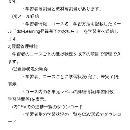
ます。
・学習者毎割当と教材毎割当があります。
(4)
メール送信
・学習者情報、コース名、学習方法を記載したメー
ル「
dot-Learning
登録完了のお知らせ」を学習者へ送信し
ます。
2)
履歴管理機能
学習者のコースごとの進捗状況を以下の項目で管理でき
ます。
(1)
進捗状況の照会
・学習者、コースごとに学習状況
(
完了、未完了
)
を
表示。
・コース内の各単元レベルの詳細情報
(
学習回数、
学習時間等
)
を表示。
(2)CSV
での進捗一覧のダウンロード
・学習者別の学習状況の一覧を
CSV
形式でダウンロ
ード