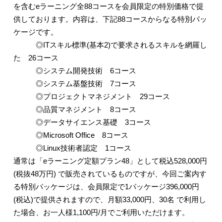
を含む
e
ラーニング全
88
コースを会員限定の特別価格で提
供しております。内容は、下記
88
コースからなる特別パッ
ケージです。
◎
IT
スキル標準
(
基本
2)
で要求されるスキルを網羅し
た
26
コース
◎システム開発技術
6
コース
◎システム基盤技術
7
コース
◎プロジェクトマネジメント
29
コース
◎品質マネジメント
8
コース
◎データサイエンス基礎
3
コース
◎
Microsoft Office
8
コース
◎
Linux
技術者認定
1
コース
通常は「
e
ラーニング定額プラン
48
」として税込
528,000
円
(
税抜
48
万円
)
で販売されているものですが、今回ご案内す
る特別パッケージは、会員限定で
1
パッケージ
396,000
円
(
税込
)
で提供されますので、月額
33,000
円、
30
名 で利用し
た場合、お一人様
1,100
円
/
月でご利用いただけます。