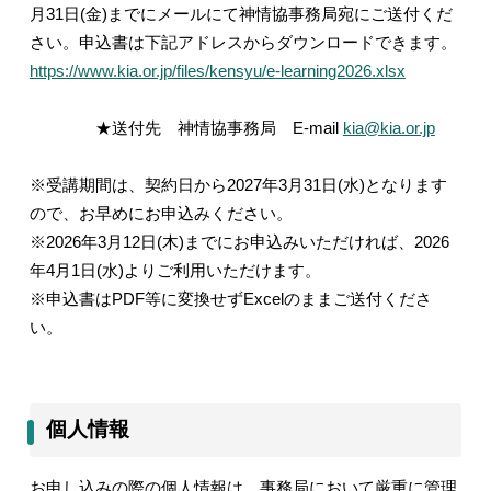
月
31
日
(
金
)
までにメールにて神情協事務局宛にご送付くだ
さい。申込書は下記アドレスからダウンロードできます。
https://www.kia.or.jp/files/kensyu/e-learning2026.xlsx
★送付先 神情協事務局
E-mail
kia@kia.or.jp
※受講期間は、契約日から
2027
年
3
月
31
日
(
水
)
となります
ので、お早めにお申込みください。
※2026年
3
月
12
日
(
木
)
までにお申込みいただければ、2026
年
4
月
1
日
(
水
)
よりご利用いただけます。
※申込書は
PDF
等に変換せず
Excel
のままご送付くださ
い。
個人情報
お申し込みの際の個人情報は、事務局において厳重に管理