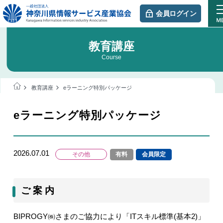
会員ログイン
教育講座
Course
教育講座
eラーニング特別パッケージ
eラーニング特別パッケージ
2026.07.01
その他
有料
会員限定
ご 案 内
BIPROGY
㈱さまのご協力により「
IT
スキル標準
(
基本
2)
」