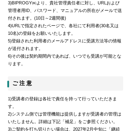
3)BIPROGY
㈱より、貴社管理責任者に対し、
URL
および
管理者用
ID
、パスワード、マニュアルの所在がメールで送
付されます。
(10
日～
2
週間後
)
4)URL
で指定されたページで、各社にて利用者
(30
名又は
10
名
)
の登録をお願いいたします。
5)
登録された利用者のメールアドレスに受講方法等の情報
が送付されます。
6)
その後は契約期間内であれば、いつでも受講が可能とな
ります。
ご 注 意
1)
受講者の登録は各社で責任を持って行っていただきま
す。
2)
システム側では管理機能は提供しますが受講者の管理は
いたしません。詳細は下記「補足」をご参照ください。
3)
ご契約を打ち切りたい場合は、
2027
年
2
月中旬に「継続