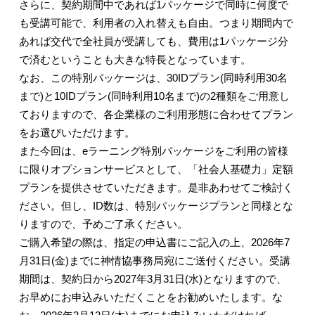
さらに、契約期間中であれば
1
パッケージで同時に何度で
も受講可能で、利用者の入れ替えも自由。つまり期間内で
あれば交代で全社員が受講しても、費用は
1
パッケージ分
で済むということも大きな特長となっています。
なお、この特別パッケージは、
30ID
プラン
(
同時利用
30
名
まで
)
と
10ID
プラン
(
同時利用
10
名まで
)
の
2
種類をご用意し
ておりますので、各企業様のご利用形態に合わせてプラン
をお選びいただけます。
また今回は、
e
ラーニング特別パッケージをご利用の皆様
に限りオプションサービスとして、「社会人基礎力」定額
プランを提供させていただきます。是非あわせてご検討く
ださい。但し、
ID
数は、特別パッケージプランと同様とな
りますので、予めご了承ください。
ご購入希望の際は、指定の申込書にご記入の上、
2026
年
7
月
31
日
(
金
)
までに神情協事務局宛にご送付ください。受講
期間は、契約日から
2027
年
3
月
31
日
(
水
)
となりますので、
お早めにお申込みいただくことをお勧めいたします。な