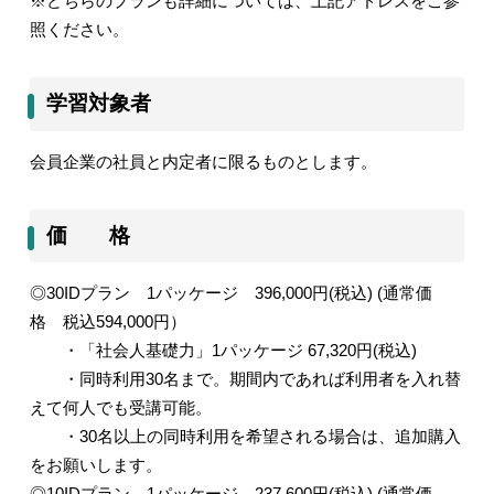
※どちらのプランも詳細については、上記アドレスをご参
照ください。
学習対象者
会員企業の社員と内定者に限るものとします。
価 格
◎
30ID
プラン
1
パッケージ
396,000
円
(
税込
) (
通常価
格 税込
594,000
円）
・「社会人基礎力」
1
パッケージ
67,320
円
(
税込
)
・同時利用
30
名まで。期間内であれば利用者を入れ替
えて何人でも受講可能。
・
30
名以上の同時利用を希望される場合は、追加購入
をお願いします。
◎
10ID
プラン
1
パッケージ
237,600
円
(
税込
) (
通常価