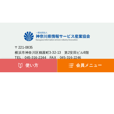
〒221-0835
横浜市神奈川区鶴屋町3-32-13 第2安田ビル8階
TEL : 045-316-2244 FAX : 045-316-2246
使い方
会員メニュー
神奈川県情報サービス産業協会（神情協・しんじょうきょ
う）は、神奈川県内のIT企業が集まり、産業の発展や地域社
会への貢献を目的として設立された一般社団法人です。
アクセス
よくあるご質問
リンク集
サイトマップ
環境宣言
プライバシーポリシー