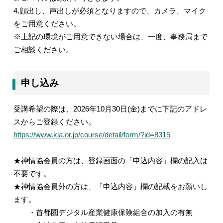
4.
顔出し、声出しが必須となりますので、カメラ、マイク
をご用意ください。
※上記の環境がご用意できない場合は、一度、事務局まで
ご相談ください。
申し込み
受講希望の際は、
2026
年
10
月
30
日
(
金
)
までに下記のアドレ
スからご登録ください。
https://www.kia.or.jp/course/detail/form/?id=8315
★神情協会員の方は、登録画面の「申込内容」欄の記入は
不要です。
★神情協会員外の方は、「申込内容」欄の記載をお願いし
ます。
・首都圏デジタル産業健康保険組合の加入の有無