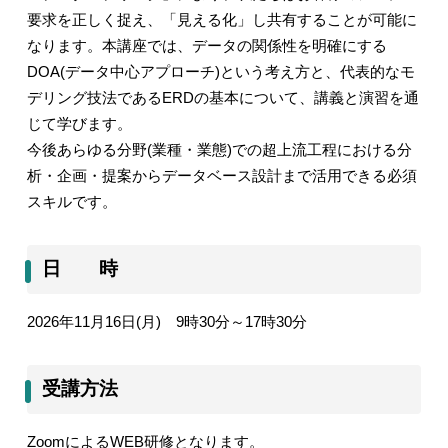
要求を正しく捉え、「見える化」し共有することが可能に
なります。本講座では、データの関係性を明確にする
DOA(
データ中心アプローチ
)
という考え方と、代表的なモ
デリング技法である
ERD
の基本について、講義と演習を通
じて学びます。
今後あらゆる分野
(
業種・業態
)
での超上流工程における分
析・企画・提案からデータベース設計まで活用できる必須
スキルです。
日 時
2026
年
11
月
16
日
(
月
)
9
時
30
分～
17
時
30
分
受講方法
Zoom
による
WEB
研修となります。