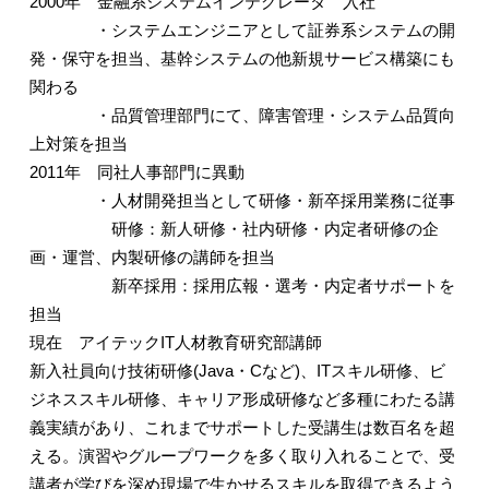
2000
年 金融系システムインテグレータ 入社
・システムエンジニアとして証券系システムの開
発・保守を担当、基幹システムの他新規サービス構築にも
関わる
・品質管理部門にて、障害管理・システム品質向
上対策を担当
2011
年 同社人事部門に異動
・人材開発担当として研修・新卒採用業務に従事
研修：新人研修・社内研修・内定者研修の企
画・運営、内製研修の講師を担当
新卒採用：採用広報・選考・内定者サポートを
担当
現在 アイテック
IT
人材教育研究部講師
新入社員向け技術研修
(Java
・
C
など
)
、
IT
スキル研修、ビ
ジネススキル研修、キャリア形成研修など多種にわたる講
義実績があり、これまでサポートした受講生は数百名を超
える。演習やグループワークを多く取り入れることで、受
講者が学びを深め現場で生かせるスキルを取得できるよう