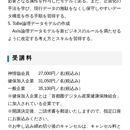
必要となる属性を付与したモデルである。また、正規化の
手法を学び、現行データの無駄をなくし保守しやすいデー
タ構造を作る手順を習得する。
5. ToBe
論理データモデルの作成
AsIs
論理データモデルを新ビジネスのルールを満たせる
ように改定する考え方とスキルを習得する。
受 講 料
神情協会員
27,000
円／名
(
税込み
)
健保加入企業
31,050
円／名
(
税込み
)
一般企業
35,100
円／名
(
税込み）
※健保加入企業とは「首都圏デジタル産業健康保険組合」
に加入されている企業です。
※開講決定後、ご請求書を郵送いたしますので、指定口座
にお振込みください。
※お申し込み締め切り後のキャンセルは、キャンセル料と