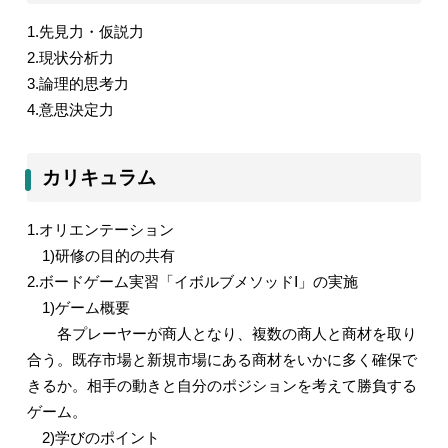
1.
先見力・仮説力
2.
現状分析力
3.
論理的思考力
4.
意思決定力
カリキュラム
1.
オリエンテーション
1)
研修の目的の共有
2.
ボードゲーム実習「イボルブメソッド
Ⅰ
」の実施
1)
ゲーム概要
各プレーヤーが商人となり、複数の商人と商材を取り
合う。既存市場と新規市場にある商材をいかに多く確保で
きるか。相手の動きと自分のポジションを考えて勝負する
ゲーム。
2)
学びのポイント