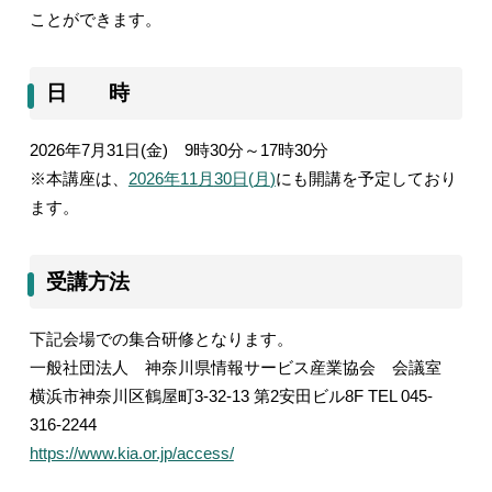
ことができます。
日 時
2026
年
7
月
31
日
(
金
)
9
時
30
分～
17
時
30
分
※本講座は、
2026
年
11
月
30
日
(
月
)
にも開講を予定しており
ます。
受講方法
下記会場での集合研修となります。
一般社団法人 神奈川県情報サービス産業協会 会議室
横浜市神奈川区鶴屋町
3-32-13
第
2
安田ビル
8F TEL 045-
316-2244
https://www.kia.or.jp/access/