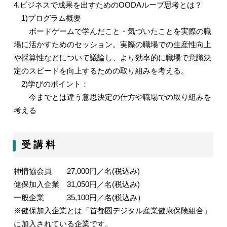
4.
ビジネスで成果を出すための
OODA
ループ思考とは？
1)
プログラム概要
ボードゲームで学んだこと・気づいたことを実際の職
場に活かすためのセッション。実際の職場での生産性向上
や採算性などについて議論し、より効率的に職場で意識決
定のスピードを向上するための取り組みを考える。
2)
学びのポイント：
今までとは違う意思決定の仕方や職場での取り組みを
考える
受 講 料
神情協会員
27,000
円／名
(
税込み
)
健保加入企業
31,050
円／名
(
税込み
)
一般企業
35,100
円／名
(
税込み）
※健保加入企業とは「首都圏デジタル産業健康保険組合」
に加入されている企業です。