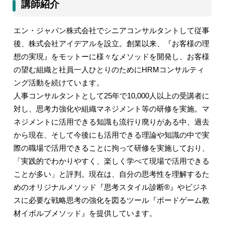
講師紹介
エン・ジャパン株式会社でシニアコンサルタントして従事
後、株式会社アイデアルを設立。創業以来、『お客様の理
想の実現』をモットーに様々なメソッドを開発し、お客様
の望む組織と社員一人ひとりのために
HRM
コンサルティ
ング活動を続けています。
人事コンサルタントとして
25
年で
10,000
人以上の受講者に
対し、思考力強化や組織マネジメント等の研修を実施。マ
ネジメントに活用できる知識も流行り廃りがある中、過去
から現在、そして今後にも活用できる理論や知識の中で実
際の職場で活用できることに拘って研修を実施しており、
「実践的でわかりやすく、楽しく学べて現場で活用できる
ことが多い」と評判。現在は、自分の思考性を理解するた
めのオリジナルメソッド『思考スタイル診断
®
』やビジネ
スに必要な戦略思考の強化を図るツール『ボードゲーム教
材イボルブメソッド』を提供しています。