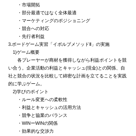
・市場開拓
・部分最適ではなく全体最適
・マーケティングのポジショニング
・競合への対応
・先行者利益
3.
ボードゲーム実習「イボルブメソッド
Ⅱ
」の実施
1)
ゲーム概要
各プレーヤーが商材を獲得しながら利益ポイントを競
い合う。企業活動の利益とキャッシュ
(
現金
)
との関係、自
社と競合の状況を比較して綿密な計画を立てることを実践
的に学ぶゲーム。
2)
学びのポイント
・ルール変更への柔軟性
・利益とキャッシュの活用方法
・競争と協業のバランス
・
WIN
ー
WIN
の関係
・効果的な交渉力