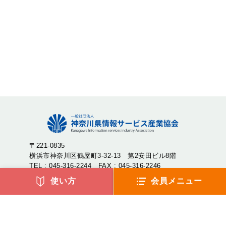
〒221-0835
横浜市神奈川区鶴屋町3-32-13 第2安田ビル8階
TEL : 045-316-2244 FAX : 045-316-2246
使い方
会員メニュー
神奈川県情報サービス産業協会（神情協・しんじょうきょ
う）は、神奈川県内のIT企業が集まり、産業の発展や地域社
会への貢献を目的として設立された一般社団法人です。