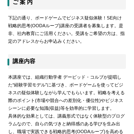
ご 案 内
下記の通り、ボードゲームでビジネス疑似体験！
SE
向け
戦略的思考
(OODA
ループ
)
講座の受講者を募集します。是
非、社内教育にご活用ください。受講をご希望の方は、指
定のアドレスからお申込みください。
講座内容
本講座では、組織行動学者 デービッド・コルブが提唱し
た
“
経験学習モデル
”
に基づき、ボードゲームを使ってビジ
ネスの疑似体験しながら学んでもらいます。戦略を考える
際のポイント
(
市場や競合への差別化・優位性
)
やビジネス
シーンに必要な知識
(
収益
)
等を効率的に学習します。
具体的な効果としては、講義形式ではなく体験型のプログ
ラムなので、自らの気づきと納得感のある学びを生み出
し、職場で実践できる戦略的思考
(OODA
ループ
)
を高める