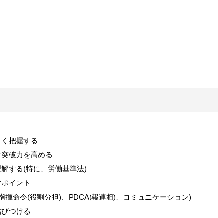
しく把握する
な突破力を高める
理解する
(
特に、労働基準法
)
すポイント
指揮命令
(
役割分担
)
、
PDCA(
報連相
)
、コミュニケーション
)
結びつける