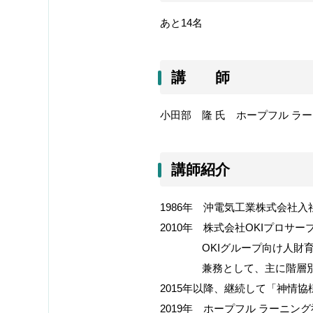
あと14名
講 師
小田部 隆 氏 ホープフル ラ
講師紹介
1986
年 沖電気工業株式会社入
2010
年 株式会社
OKI
プロサー
OKI
グループ向け人財育
兼務として、主に階層別
2015
年以降、継続して「神情協
2019
年 ホープフル ラーニング