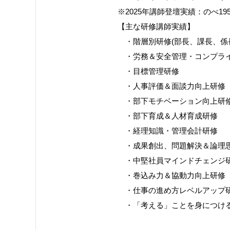
※
2025
年講師登壇実績：のべ
19
【主な研修講師実績】
・階層別研修
(
部長、課長、係
・労務＆安全管理・コンプライ
・目標管理研修
・人事評価＆面談力向上研修
・部下モチベーション向上研
・部下育成＆人材育成研修
・経理知識・管理会計研修
・成果創出、問題解決＆論理
・中堅社員マインドチェンジ
・巻込み力＆協動力向上研修
・仕事の進め方レベルアップ
・「考える」ことを身につけ