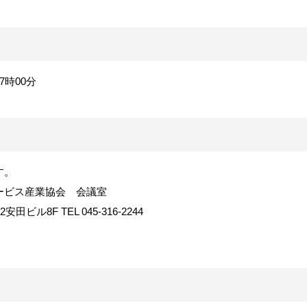
7
時
00
分
す。
ービス産業協会 会議室
2
安田ビル
8F TEL 045-316-2244