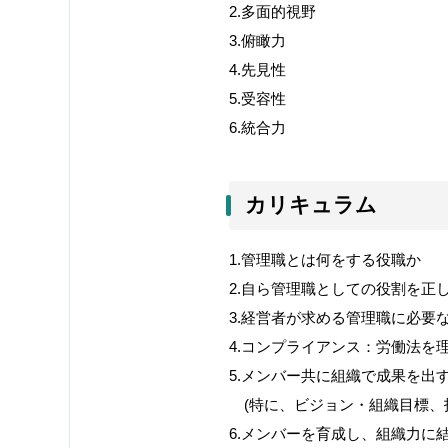
2.
多面的視野
3.
俯瞰力
4.
先見性
5.
受容性
6.
統合力
カリキュラム
1.
管理職とは何をする役職か
2.
自ら管理職としての役割を正
3.
経営者が求める管理職に必要
4.
コンプライアンス：労働法を
5.
メンバー共に組織で成果を出
(
特に、ビジョン・組織目標、
6.
メンバーを育成し、組織力に