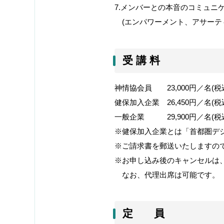
7.
メンバーとの本音のコミュニ
(
エンパワーメント、アサーテ
受 講 料
神情協会員
23,000
円／名
(
税
健保加入企業
26,450
円／名
(
税
一般企業
29,900
円／名
(
税
※健保加入企業とは「首都圏デ
※ご請求書を郵送いたしますの
※お申し込み後のキャンセルは
なお、代理出席は可能です。
定 員