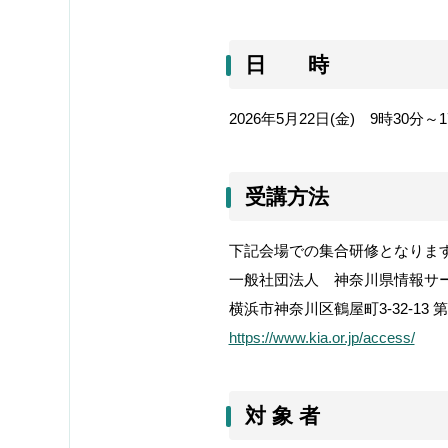
日 時
2026
年
5
月
22
日
(
金
)
9
時
30
分～
1
受講方法
下記会場での集合研修となりま
一般社団法人 神奈川県情報サ
横浜市神奈川区鶴屋町
3-32-13
第
https://www.kia.or.jp/access/
対 象 者