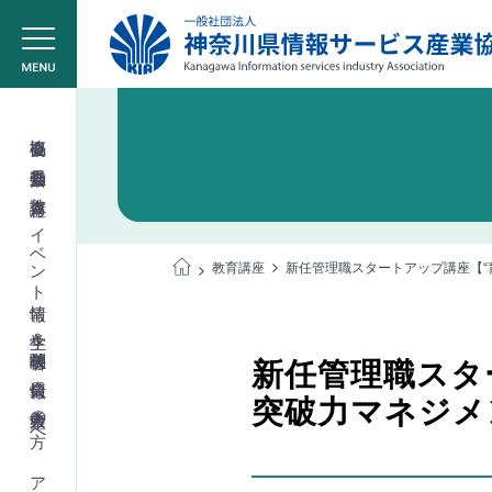
協会概要
委員会活動
教育講座
イベント情報
教育講座
新任管理職スタートアップ講座【“
学生＆学校関係者
新任管理職スタ
会員情報
突破力マネジメ
入会希望の方へ