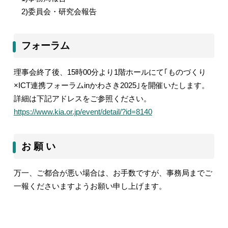
2)
委員会・研究会報告
フォーラム
理事会終了後、
15
時
00
分より
1
階ホールにて｢ものづくり
×ICT
連携フォーラム
in
かわさき
2025
｣を開催いたします。
詳細は下記アドレスをご参照ください。
https://www.kia.or.jp/event/detail/?id=8140
お 願 い
万一、ご都合が悪い場合は、お手数ですが、事務局までご
一報くださいますようお願い申し上げます。