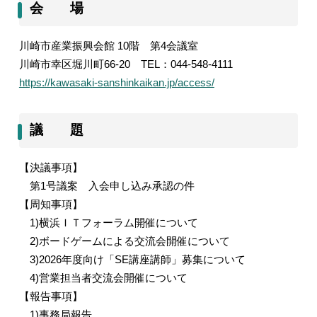
会 場
川崎市産業振興会館
10
階 第
4
会議室
川崎市幸区堀川町
66-20
TEL
：
044-548-4111
https://kawasaki-sanshinkaikan.jp/access/
議 題
【決議事項】
第
1
号議案 入会申し込み承認の件
【周知事項】
1)
横浜ＩＴフォーラム開催について
2)
ボードゲームによる交流会開催について
3)2026
年度向け「
SE
講座講師」募集について
4)
営業担当者交流会開催について
【報告事項】
1)
事務局報告