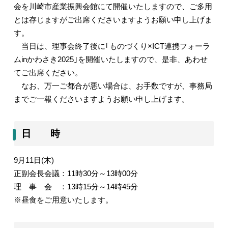
会を川崎市産業振興会館にて開催いたしますので、ご多用
とは存じますがご出席くださいますようお願い申し上げま
す。
当日は、理事会終了後に｢ものづくり×
ICT
連携フォーラ
ム
in
かわさき
2025
｣を開催いたしますので、是非、あわせ
てご出席ください。
なお、万一ご都合が悪い場合は、お手数ですが、事務局
までご一報くださいますようお願い申し上げます。
日 時
9
月
11
日
(
木
)
正副会長会議：
11
時
30
分～
13
時
00
分
理 事 会 ：
13
時
15
分～
14
時
45
分
※昼食をご用意いたします。