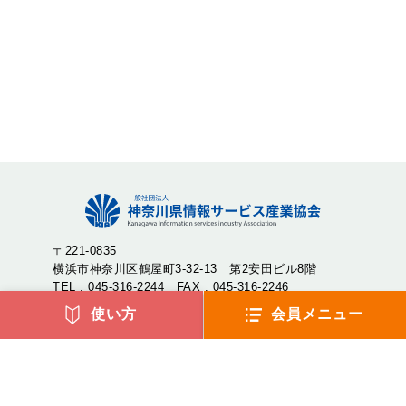
〒221-0835
横浜市神奈川区鶴屋町3-32-13 第2安田ビル8階
TEL : 045-316-2244 FAX : 045-316-2246
使い方
会員メニュー
神奈川県情報サービス産業協会（神情協・しんじょうきょ
う）は、神奈川県内のIT企業が集まり、産業の発展や地域社
会への貢献を目的として設立された一般社団法人です。