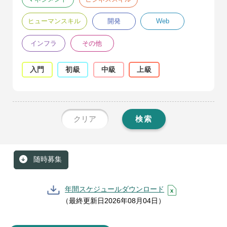
ヒューマンスキル
開発
Web
インフラ
その他
入門
初級
中級
上級
クリア
検索
随時募集
年間スケジュールダウンロード
（最終更新日2026年08月04日）